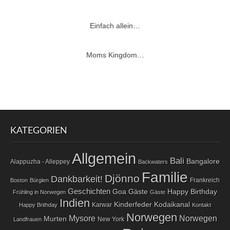
Einfach allein…
Moms Kingdom…
KATEGORIEN
Allgemein
Bali
Bangalore
Alappuzha - Alleppey
Backwaters
Familie
Djönno
Dankbarkeit!
Frankreich
Boston
Bürglen
Geschichten
Goa
Gäste
Happy Birthday
Frühling in Norwegen
Gäste
Indien
Kodaikanal
Kinderfeder
Karwar
Happy Brithday
Kontakt
Norwegen
Norwegen
Mysore
Murten
New York
Landfrauen