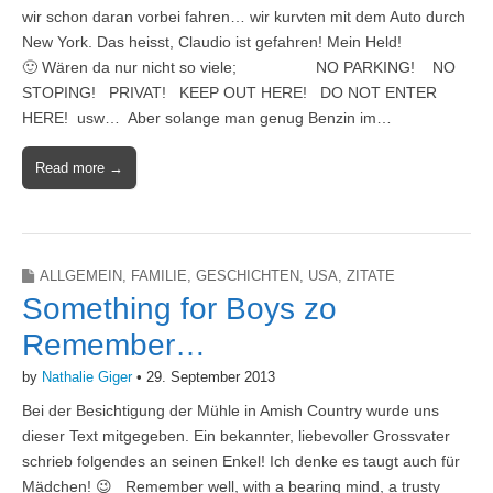
wir schon daran vorbei fahren… wir kurvten mit dem Auto durch
New York. Das heisst, Claudio ist gefahren! Mein Held!
🙂 Wären da nur nicht so viele; NO PARKING! NO
STOPING! PRIVAT! KEEP OUT HERE! DO NOT ENTER
HERE! usw… Aber solange man genug Benzin im…
Read more →
ALLGEMEIN
,
FAMILIE
,
GESCHICHTEN
,
USA
,
ZITATE
Something for Boys zo
Remember…
by
Nathalie Giger
•
29. September 2013
Bei der Besichtigung der Mühle in Amish Country wurde uns
dieser Text mitgegeben. Ein bekannter, liebevoller Grossvater
schrieb folgendes an seinen Enkel! Ich denke es taugt auch für
Mädchen! 😉 Remember well, with a bearing mind, a trusty