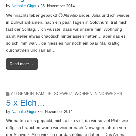
by
Nathalie Giger
•
25. November 2014
Weihnachtsfieber gepackt! 🙂 Als Alexander, Julia und ich wieder
in Buhwil ankamen, nach ein paar Tagen in Solothurn, traf mich
fast der Schlag… ich wusste, dass wir unsere mini Wohnung
samt Keller etwas chaotisch hinterlassen hatten… aber das es
so schlimm war… da hiess es nur noch ein paar Mal kräftig
durchatmen und ran an…
Read more →
ALLGEMEIN
,
FAMILIE
,
SCHWEIZ
,
WOHNEN IN NORWEGEN
5 x Elch…
by
Nathalie Giger
•
6. November 2014
Wir hatten alles gepackt, nicht all zu viel, da wir so viel Platz wie
möglich brauchen wenn wir wieder nach Norwegen fahren von
der Schweiz. Also wirklich nur das nötigste dabei… Das Aroma