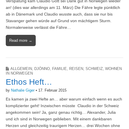
Verspätung kam Claudio Gott sei Dank gut in Norwegen wieder
an! (dies war allerdings am 11. März) Die Fähre legte pünktlich
ab in Dänemark und Claudio wusste auch, dass sie nur bis
Stavanger gehen würde auf Grund von mächtigem Sturm.
Normalerweise verlässt die Fähre…
Read more →
ALLGEMEIN
,
DJÖNNO
,
FAMILIE
,
REISEN
,
SCHWEIZ
,
WOHNEN
IN NORWEGEN
Ethos Heft…
by
Nathalie Giger
•
17. Februar 2015
Es kamen ja zwei Hefte an… aber warum einfach wenn es auch
komplizierter geht! Inzwischen müsste Claudio in der Schweiz
angekommen sein! Ja, ganz genau richtig… Alexander, Julia
und ich sind in Norwegen geblieben. Mit einem dankbaren
Herzen und gleichzeitig traurigem Herzen… drei Wochen ohne