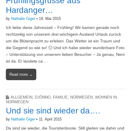
Frühlingsgrüsse aus
Hardanger…
by
Nathalie Giger
•
19. Mai 2015
Ich liebe diese Jahreszeit – Frühling! Wir kamen gerade noch
rechtzeitig von unserem drei wöchigem Ausland Urlaub zurück
um die Blütenpracht zu erleben. Das Wetter ist ein Traum und
die Gegend so wie so! 🙂 Und ich habe wieder wunderbare Foto
– Unterstützung von unserem lieben Besucher – Ja genau, Neni
ist da. Er landete ca.…
Read more →
ALLGEMEIN
,
DJÖNNO
,
FAMILIE
,
NORWEGEN
,
WOHNEN IN
NORWEGEN
Und sie sind wieder da….
by
Nathalie Giger
•
11. April 2015
Da sind sie wieder, die Touristenboote. Still gleiten sie dahin und