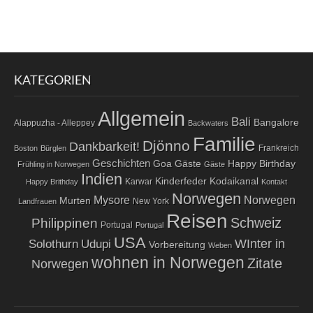
KATEGORIEN
Allgemein
Bali
Bangalore
Alappuzha - Alleppey
Backwaters
Familie
Djönno
Dankbarkeit!
Frankreich
Boston
Bürglen
Geschichten
Goa
Gäste
Happy Birthday
Frühling in Norwegen
Gäste
Indien
Kodaikanal
Kinderfeder
Karwar
Happy Brithday
Kontakt
Norwegen
Norwegen
Mysore
Murten
New York
Landfrauen
Reisen
Schweiz
Philippinen
Portugal
Portugal
USA
WInter in
Solothurn
Udupi
Vorbereitung
Weben
wohnen in Norwegen
Zitate
Norwegen