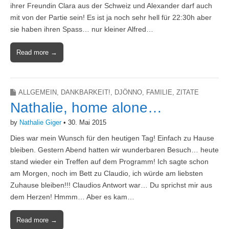
ihrer Freundin Clara aus der Schweiz und Alexander darf auch
mit von der Partie sein! Es ist ja noch sehr hell für 22:30h aber
sie haben ihren Spass… nur kleiner Alfred…
Read more →
ALLGEMEIN
,
DANKBARKEIT!
,
DJÖNNO
,
FAMILIE
,
ZITATE
Nathalie, home alone…
by
Nathalie Giger
•
30. Mai 2015
Dies war mein Wunsch für den heutigen Tag! Einfach zu Hause
bleiben. Gestern Abend hatten wir wunderbaren Besuch… heute
stand wieder ein Treffen auf dem Programm! Ich sagte schon
am Morgen, noch im Bett zu Claudio, ich würde am liebsten
Zuhause bleiben!!! Claudios Antwort war… Du sprichst mir aus
dem Herzen! Hmmm… Aber es kam…
Read more →