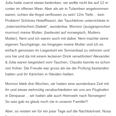
Julia hatte zuerst etwas bedenken, sie wollte nicht bis auf 12 m
runter im offenen Meer. Aber als wir in Tulamben angekommen
waren, schien die Angst verflossen zu sein! 12m Tiefe… kein
Problem! Schönes HotelResort, der Tauchlehrer unterrichtete in
„österreichischem Dialekt“, wunderbar. Mormor (ausgesprochen
murmur) meine Mutter, (bedeutet auf norwegisch, Mutters
Mutter), Neni und ich waren auch mit dabei. Neni machte seine
eigenen Tauchgänge, wo hingegen meine Mutter und ich es
einfach genossen im Liegestuhl ein Sonnenbad zu nehmen und
uns hie und da mit einem leckeren Drink verwöhnten! Alexander
& Julia waren begeistert vom Tauchen, Claudio kannte es schon
von früher. Die Freude war gross als sie die Prüfung bestanden
hatten und ihr Kärtchen in Händen hielten.
Mormor blieb drei Wochen, wir hatten eine wunderbare Zeit mit
ihr und etwas wehmütig verabschiedeten wir uns am Flughafen
in Denpasar… wir hatten alle auch Heimweh nach Norwegen!
So was gab es glaub noch nie in unserer Familie!!!
Aber, so reisten wir für ein paar Tage auf die Nachbarinsel, Nusa