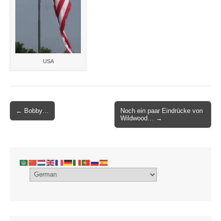
USA
Post
← Bobby…
Noch ein paar Eindrücke von
Wildwood… →
navigation