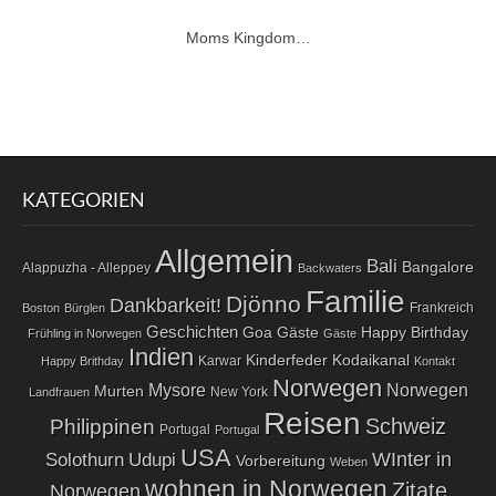
Moms Kingdom…
KATEGORIEN
Allgemein
Bali
Bangalore
Alappuzha - Alleppey
Backwaters
Familie
Djönno
Dankbarkeit!
Frankreich
Boston
Bürglen
Geschichten
Goa
Gäste
Happy Birthday
Frühling in Norwegen
Gäste
Indien
Kodaikanal
Kinderfeder
Karwar
Happy Brithday
Kontakt
Norwegen
Norwegen
Mysore
Murten
New York
Landfrauen
Reisen
Schweiz
Philippinen
Portugal
Portugal
USA
WInter in
Solothurn
Udupi
Vorbereitung
Weben
wohnen in Norwegen
Zitate
Norwegen