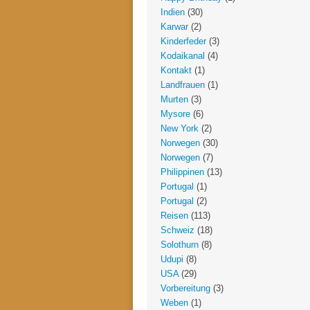
Indien
(30)
Karwar
(2)
Kinderfeder
(3)
Kodaikanal
(4)
Kontakt
(1)
Landfrauen
(1)
Murten
(3)
Mysore
(6)
New York
(2)
Norwegen
(30)
Norwegen
(7)
Philippinen
(13)
Portugal
(1)
Portugal
(2)
Reisen
(113)
Schweiz
(18)
Solothurn
(8)
Udupi
(8)
USA
(29)
Vorbereitung
(3)
Weben
(1)