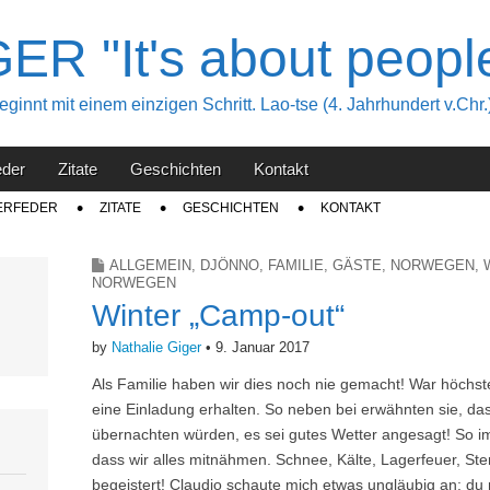
R "It's about peopl
innt mit einem einzigen Schritt. Lao-tse (4. Jahrhundert v.Chr.
eder
Zitate
Geschichten
Kontakt
ERFEDER
ZITATE
GESCHICHTEN
KONTAKT
ALLGEMEIN
,
DJÖNNO
,
FAMILIE
,
GÄSTE
,
NORWEGEN
,
NORWEGEN
Winter „Camp-out“
by
Nathalie Giger
•
9. Januar 2017
Als Familie haben wir dies noch nie gemacht! War höchst
eine Einladung erhalten. So neben bei erwähnten sie, das
übernachten würden, es sei gutes Wetter angesagt! So im 
dass wir alles mitnähmen. Schnee, Kälte, Lagerfeuer, St
begeistert! Claudio schaute mich etwas ungläubig an; d