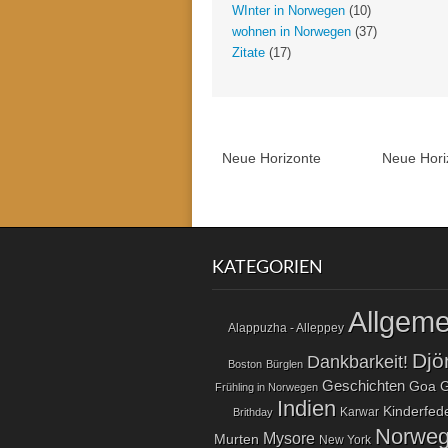
WInter in Norwegen
(10)
wohnen in Norwegen
(37)
Zitate
(17)
Neue Horizonte
Neue Hori
KATEGORIEN
Allgeme
Alappuzha - Alleppey
Djö
Dankbarkeit!
Boston
Bürglen
Geschichten
Goa
G
Frühling in Norwegen
Indien
Kinderfed
Karwar
Brithday
Norwe
Mysore
Murten
New York