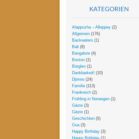
KATEGORIEN
Alappuzha – Alleppey
(2)
Allgemein
(176)
Backwaters
(1)
Bali
(8)
Bangalore
(4)
Boston
(1)
Bürglen
(1)
Dankbarkeit!
(10)
Djönno
(24)
Familie
(113)
Frankreich
(2)
Frühling in Norwegen
(1)
Gäste
(3)
Gäste
(1)
Geschichten
(5)
Goa
(3)
Happy Birthday
(3)
Happy Brithday
(1)