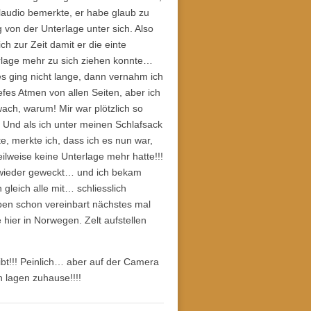
laudio bemerkte, er habe glaub zu
 von der Unterlage unter sich. Also
ich zur Zeit damit er die einte
rlage mehr zu sich ziehen konnte…
s ging nicht lange, dann vernahm ich
iefes Atmen von allen Seiten, aber ich
ach, warum! Mir war plötzlich so
!! Und als ich unter meinen Schlafsack
te, merkte ich, dass ich es nun war,
eilweise keine Unterlage mehr hatte!!!
io wieder geweckt… und ich bekam
gleich alle mit… schliesslich
haben schon vereinbart nächstes mal
hier in Norwegen. Zelt aufstellen
bt!!! Peinlich… aber auf der Camera
n lagen zuhause!!!!