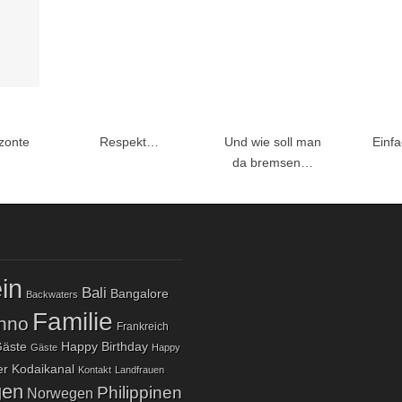
zonte
Respekt…
Und wie soll man
Einfa
da bremsen…
in
Bali
Bangalore
Backwaters
Familie
nno
Frankreich
äste
Happy Birthday
Gäste
Happy
Kodaikanal
er
Kontakt
Landfrauen
gen
Philippinen
Norwegen