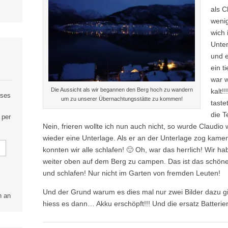
als C
wenig
wich 
Unte
und e
ein t
war w
Die Aussicht als wir begannen den Berg hoch zu wandern
kalt!
eses
um zu unserer Übernachtungsstätte zu kommen!
taste
die T
 per
Nein, frieren wollte ich nun auch nicht, so wurde Claud
wieder eine Unterlage. Als er an der Unterlage zog kamen 
konnten wir alle schlafen! 🙂 Oh, war das herrlich! Wir 
weiter oben auf dem Berg zu campen. Das ist das schöne 
und schlafen! Nur nicht im Garten von fremden Leuten!
Und der Grund warum es dies mal nur zwei Bilder dazu gi
n an
hiess es dann… Akku erschöpft!!! Und die ersatz Batterie