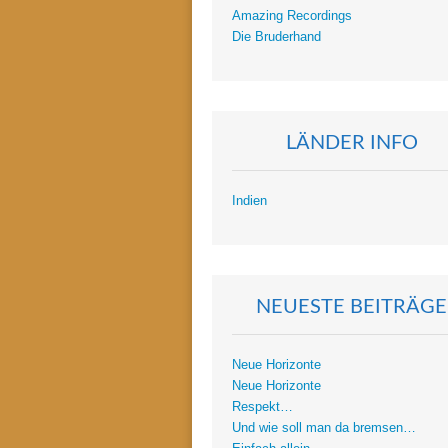
Amazing Recordings
Die Bruderhand
LÄNDER INFO
Indien
NEUESTE BEITRÄGE
Neue Horizonte
Neue Horizonte
Respekt…
Und wie soll man da bremsen…