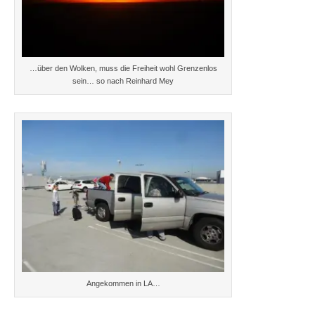
…über den Wolken, muss die Freiheit wohl Grenzenlos
sein… so nach Reinhard Mey
Angekommen in LA…