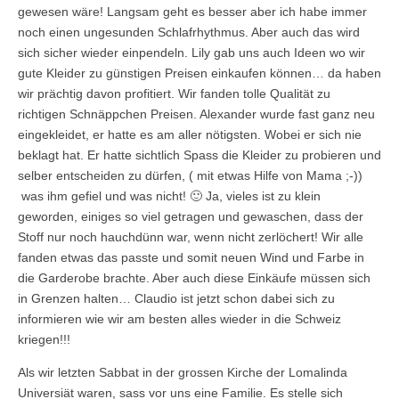
gewesen wäre! Langsam geht es besser aber ich habe immer
noch einen ungesunden Schlafrhythmus. Aber auch das wird
sich sicher wieder einpendeln. Lily gab uns auch Ideen wo wir
gute Kleider zu günstigen Preisen einkaufen können… da haben
wir prächtig davon profitiert. Wir fanden tolle Qualität zu
richtigen Schnäppchen Preisen. Alexander wurde fast ganz neu
eingekleidet, er hatte es am aller nötigsten. Wobei er sich nie
beklagt hat. Er hatte sichtlich Spass die Kleider zu probieren und
selber entscheiden zu dürfen, ( mit etwas Hilfe von Mama ;-))
was ihm gefiel und was nicht! 🙂 Ja, vieles ist zu klein
geworden, einiges so viel getragen und gewaschen, dass der
Stoff nur noch hauchdünn war, wenn nicht zerlöchert! Wir alle
fanden etwas das passte und somit neuen Wind und Farbe in
die Garderobe brachte. Aber auch diese Einkäufe müssen sich
in Grenzen halten… Claudio ist jetzt schon dabei sich zu
informieren wie wir am besten alles wieder in die Schweiz
kriegen!!!
Als wir letzten Sabbat in der grossen Kirche der Lomalinda
Universiät waren, sass vor uns eine Familie. Es stelle sich