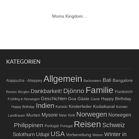
Moms Kingdom…
KATEGORIEN
Allgemein
Bali
Bangalore
Alappuzha - Alleppey
Backwaters
Familie
Djönno
Dankbarkeit!
Frankreich
Boston
Bürglen
Geschichten
Goa
Gäste
Happy Birthday
Frühling in Norwegen
Gäste
Indien
Kodaikanal
Kinderfeder
Karwar
Happy Brithday
Kontakt
Norwegen
Norwegen
Mysore
Murten
New York
Landfrauen
Reisen
Schweiz
Philippinen
Portugal
Portugal
USA
WInter in
Solothurn
Udupi
Vorbereitung
Weben