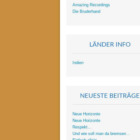
Amazing Recordings
Die Bruderhand
LÄNDER INFO
Indien
NEUESTE BEITRÄGE
Neue Horizonte
Neue Horizonte
Respekt…
Und wie soll man da bremsen…