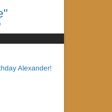
e"
)
thday Alexander!