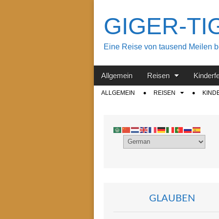
GIGER-TIGE
Eine Reise von tausend Meilen beg
Main
Skip
Allgemein
Reisen
Kinderf
menu
to
Sub
ALLGEMEIN
REISEN
KIND
content
menu
GLAUBEN