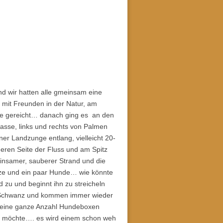
nd wir hatten alle gmeinsam eine
 mit Freunden in der Natur, am
Tage gereicht… danach ging es an den
rasse, links und rechts von Palmen
r Landzunge entlang, vielleicht 20-
deren Seite der Fluss und am Spitz
einsamer, sauberer Strand und die
tze und ein paar Hunde… wie könnte
d zu und beginnt ihn zu streicheln
 Schwanz und kommen immer wieder
on eine ganze Anzahl Hundeboxen
men möchte…. es wird einem schon weh