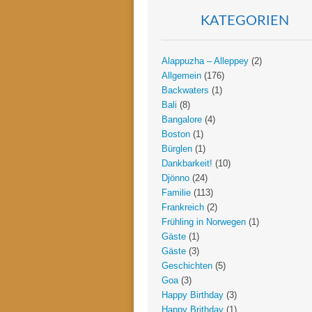
KATEGORIEN
Alappuzha – Alleppey
(2)
Allgemein
(176)
Backwaters
(1)
Bali
(8)
Bangalore
(4)
Boston
(1)
Bürglen
(1)
Dankbarkeit!
(10)
Djönno
(24)
Familie
(113)
Frankreich
(2)
Frühling in Norwegen
(1)
Gäste
(1)
Gäste
(3)
Geschichten
(5)
Goa
(3)
Happy Birthday
(3)
Happy Brithday
(1)