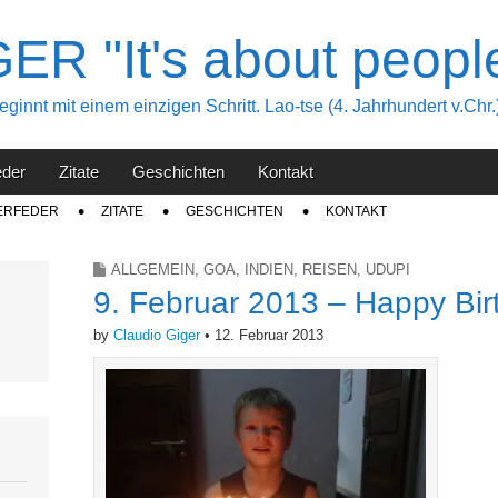
R "It's about peopl
innt mit einem einzigen Schritt. Lao-tse (4. Jahrhundert v.Chr.
eder
Zitate
Geschichten
Kontakt
ERFEDER
ZITATE
GESCHICHTEN
KONTAKT
ALLGEMEIN
,
GOA
,
INDIEN
,
REISEN
,
UDUPI
9. Februar 2013 – Happy Bir
by
Claudio Giger
•
12. Februar 2013