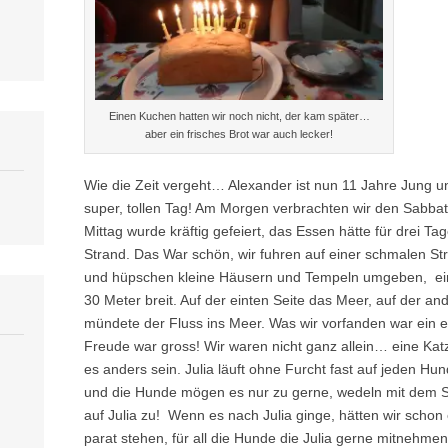
Einen Kuchen hatten wir noch nicht, der kam später…
aber ein frisches Brot war auch lecker!
Wie die Zeit vergeht… Alexander ist nun 11 Jahre Jung u
super, tollen Tag! Am Morgen verbrachten wir den Sabbat
Mittag wurde kräftig gefeiert, das Essen hätte für drei 
Strand. Das War schön, wir fuhren auf einer schmalen St
und hüpschen kleine Häusern und Tempeln umgeben, eine
30 Meter breit. Auf der einten Seite das Meer, auf der an
mündete der Fluss ins Meer. Was wir vorfanden war ein 
Freude war gross! Wir waren nicht ganz allein… eine Ka
es anders sein. Julia läuft ohne Furcht fast auf jeden Hun
und die Hunde mögen es nur zu gerne, wedeln mit dem
auf Julia zu! Wenn es nach Julia ginge, hätten wir sch
parat stehen, für all die Hunde die Julia gerne mitneh