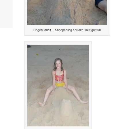
EIngebuddelt… Sandpeeling soll der Haut gut tun!