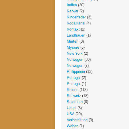
Indien
(30)
Karwar
(2)
Kinderfeder
(3)
Kodaikanal
(4)
Kontakt
(1)
Landfrauen
(1)
Murten
(3)
Mysore
(6)
New York
(2)
Norwegen
(30)
Norwegen
(7)
Philippinen
(13)
Portugal
(2)
Portugal
(1)
Reisen
(113)
Schweiz
(18)
Solothurn
(8)
Udupi
(8)
USA
(29)
Vorbereitung
(3)
Weben
(1)