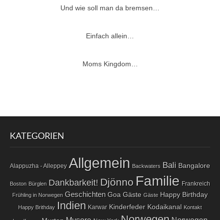
Und wie soll man da bremsen…
Einfach allein…
Moms Kingdom…
KATEGORIEN
Allgemein
Bali
Bangalore
Alappuzha - Alleppey
Backwaters
Familie
Djönno
Dankbarkeit!
Frankreich
Boston
Bürglen
Geschichten
Goa
Gäste
Happy Birthday
Frühling in Norwegen
Gäste
Indien
Kodaikanal
Kinderfeder
Karwar
Happy Brithday
Kontakt
Norwegen