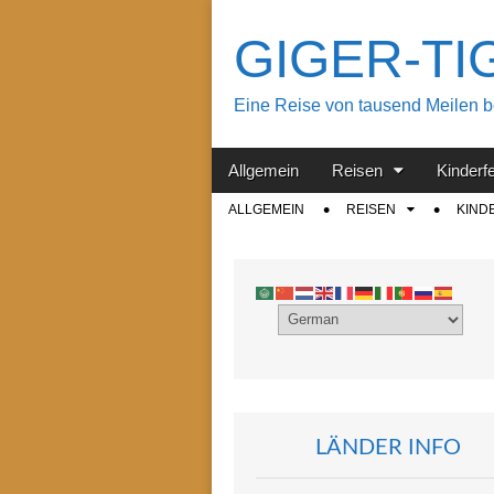
GIGER-TIGE
Eine Reise von tausend Meilen beg
Main
Skip
Allgemein
Reisen
Kinderf
menu
to
Sub
ALLGEMEIN
REISEN
KIND
content
menu
LÄNDER INFO