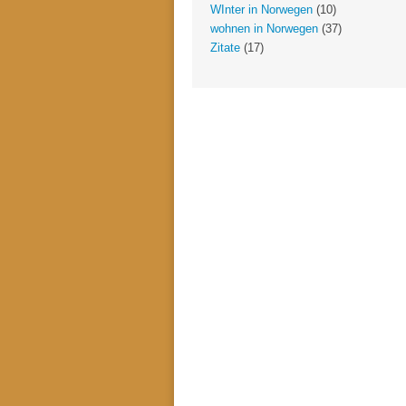
WInter in Norwegen
(10)
wohnen in Norwegen
(37)
Zitate
(17)