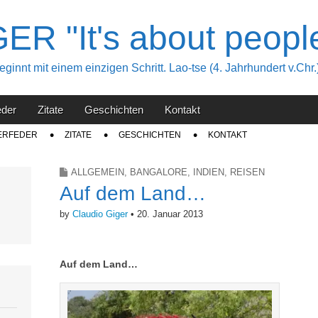
R "It's about peopl
innt mit einem einzigen Schritt. Lao-tse (4. Jahrhundert v.Chr.
eder
Zitate
Geschichten
Kontakt
ERFEDER
ZITATE
GESCHICHTEN
KONTAKT
ALLGEMEIN
,
BANGALORE
,
INDIEN
,
REISEN
Auf dem Land…
by
Claudio Giger
•
20. Januar 2013
Auf dem Land…