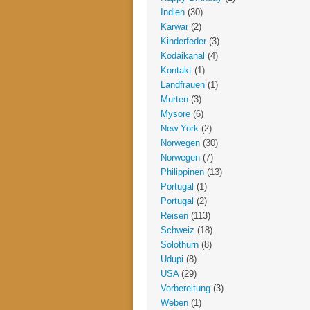
Indien
(30)
Karwar
(2)
Kinderfeder
(3)
Kodaikanal
(4)
Kontakt
(1)
Landfrauen
(1)
Murten
(3)
Mysore
(6)
New York
(2)
Norwegen
(30)
Norwegen
(7)
Philippinen
(13)
Portugal
(1)
Portugal
(2)
Reisen
(113)
Schweiz
(18)
Solothurn
(8)
Udupi
(8)
USA
(29)
Vorbereitung
(3)
Weben
(1)