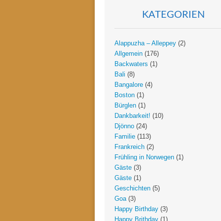
KATEGORIEN
Alappuzha – Alleppey
(2)
Allgemein
(176)
Backwaters
(1)
Bali
(8)
Bangalore
(4)
Boston
(1)
Bürglen
(1)
Dankbarkeit!
(10)
Djönno
(24)
Familie
(113)
Frankreich
(2)
Frühling in Norwegen
(1)
Gäste
(3)
Gäste
(1)
Geschichten
(5)
Goa
(3)
Happy Birthday
(3)
Happy Brithday
(1)