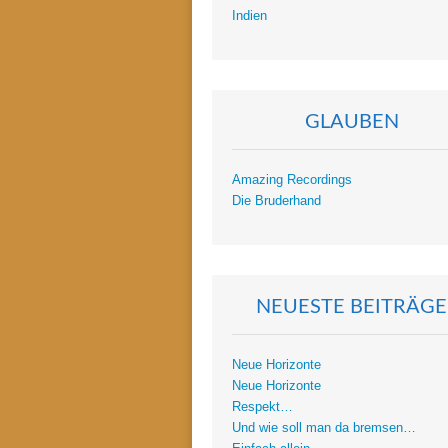
Indien
GLAUBEN
Amazing Recordings
Die Bruderhand
NEUESTE BEITRÄGE
Neue Horizonte
Neue Horizonte
Respekt…
Und wie soll man da bremsen…