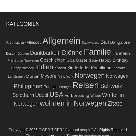
KATEGORIEN
Allgemein
Bali
Bangalore
Alappuzha - Alleppey
Backwaters
Familie
Djönno
Dankbarkeit!
Frankreich
Boston
Bürglen
Geschichten
Goa
Gäste
Happy Birthday
Frühling in Norwegen
Gäste
Indien
Kodaikanal
Kinderfeder
Karwar
Happy Brithday
Kontakt
Norwegen
Norwegen
Mysore
Murten
New York
Landfrauen
Reisen
Schweiz
Philippinen
Portugal
Portugal
USA
WInter in
Solothurn
Udupi
Vorbereitung
Weben
wohnen in Norwegen
Zitate
Norwegen
Copyright © 2026
GIGER-TIGER "It's about people"
. All Rights Reserved.